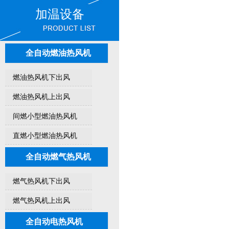
加温设备
全自动燃油热风机
燃油热风机下出风
燃油热风机上出风
间燃小型燃油热风机
直燃小型燃油热风机
全自动燃气热风机
燃气热风机下出风
燃气热风机上出风
全自动电热风机