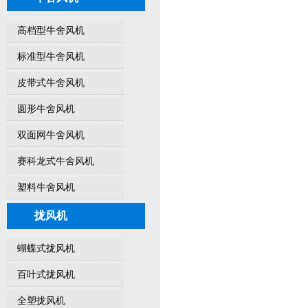
高档型牛舍风机
标准型牛舍风机
皮带式牛舍风机
圆形牛舍风机
双面网牛舍风机
赛科龙式牛舍风机
塑料牛舍风机
拢风机
蝴蝶式拢风机
百叶式拢风机
全塑拢风机