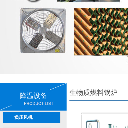
生物质燃料锅炉
降温设备
负压风机