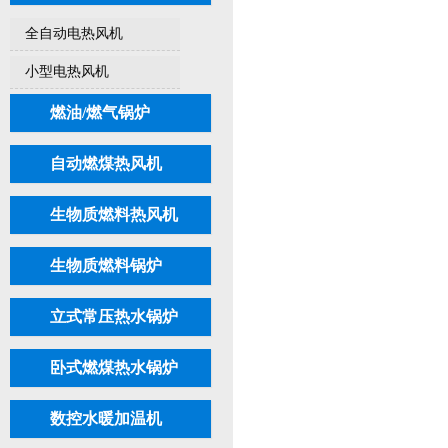
全自动电热风机
小型电热风机
燃油/燃气锅炉
自动燃煤热风机
生物质燃料热风机
生物质燃料锅炉
立式常压热水锅炉
卧式燃煤热水锅炉
数控水暖加温机