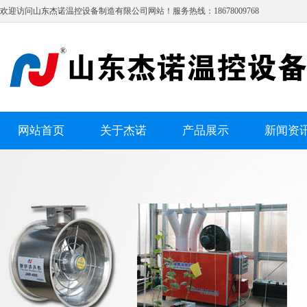
欢迎访问山东杰诺温控设备制造有限公司网站！服务热线：18678009768
网站首页
关于杰诺
产品展示
新闻资