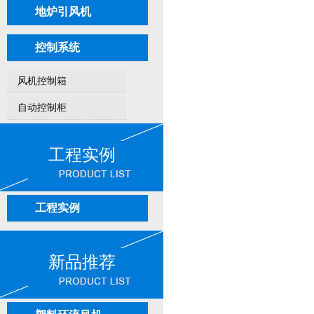
地炉引风机
控制系统
风机控制箱
自动控制柜
工程实例
工程实例
新品推荐