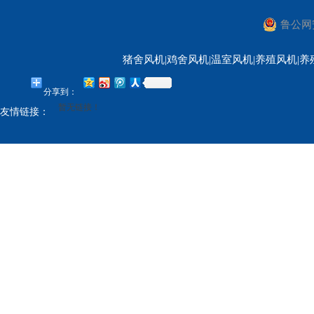
鲁公网安
猪舍风机|鸡舍风机|温室风机|养殖风机|养
分享到：
暂无链接！
友情链接：