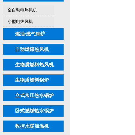
全自动电热风机
小型电热风机
燃油/燃气锅炉
自动燃煤热风机
生物质燃料热风机
生物质燃料锅炉
立式常压热水锅炉
卧式燃煤热水锅炉
数控水暖加温机