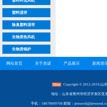
塑料环流风机
塑料湿帘
除臭塑料湿帘
生物质热风机
生物质锅炉
网站首页
关于杰诺
产品展示
新闻资
Copyright © 2012-2019
51La
地址：山东省青州市经济开发区亚东街12
手机：18678009768 邮箱：jienuosfj@jienuosd.c