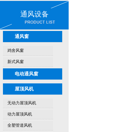
通风设备
通风窗
鸡舍风窗
新式风窗
电动通风窗
屋顶风机
无动力屋顶风机
动力屋顶风机
全塑管道风机