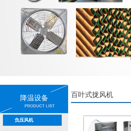
百叶式拢风机
降温设备
负压风机