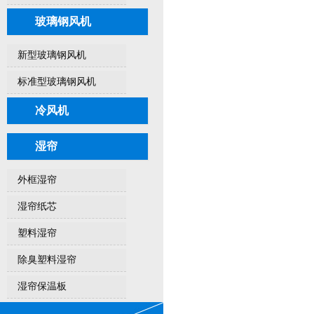
玻璃钢风机
新型玻璃钢风机
标准型玻璃钢风机
冷风机
湿帘
外框湿帘
湿帘纸芯
塑料湿帘
除臭塑料湿帘
湿帘保温板