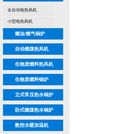
全自动电热风机
小型电热风机
燃油/燃气锅炉
自动燃煤热风机
生物质燃料热风机
生物质燃料锅炉
立式常压热水锅炉
卧式燃煤热水锅炉
数控水暖加温机