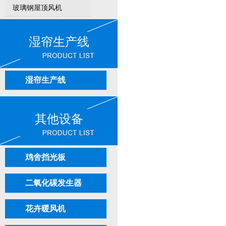
玻璃钢屋顶风机
湿帘生产线
湿帘生产线
其他设备
鸡舍挡光板
二氧化碳发生器
花卉暖风机