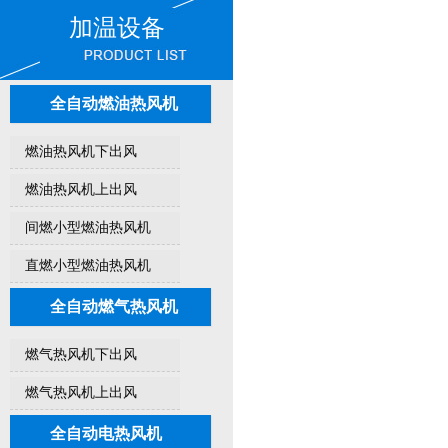
加温设备
全自动燃油热风机
燃油热风机下出风
燃油热风机上出风
间燃小型燃油热风机
直燃小型燃油热风机
全自动燃气热风机
燃气热风机下出风
燃气热风机上出风
全自动电热风机